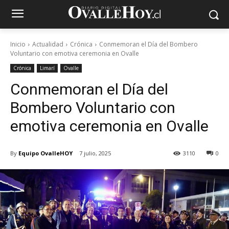
Inicio
Actualidad
Crónica
Conmemoran el Día del Bombero
Voluntario con emotiva ceremonia en Ovalle
Crónica
Limarí
Ovalle
Conmemoran el Día del
Bombero Voluntario con
emotiva ceremonia en Ovalle
By
Equipo OvalleHOY
7 julio, 2025
3110
0