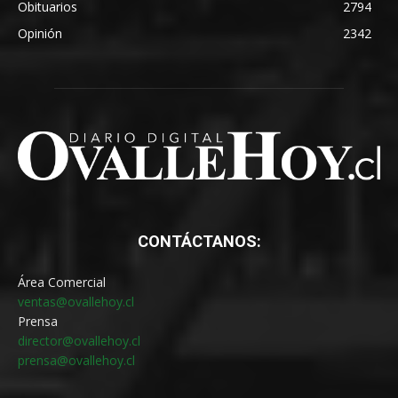
Obituarios
2794
Opinión
2342
CONTÁCTANOS:
Área Comercial
ventas@ovallehoy.cl
Prensa
director@ovallehoy.cl
prensa@ovallehoy.cl