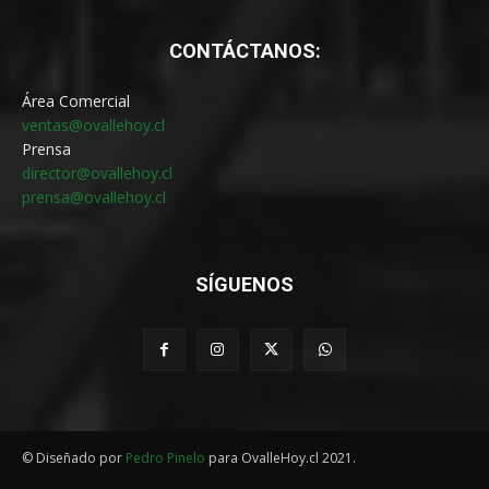
CONTÁCTANOS:
Área Comercial
ventas@ovallehoy.cl
Prensa
director@ovallehoy.cl
prensa@ovallehoy.cl
SÍGUENOS
© Diseñado por
Pedro Pinelo
para OvalleHoy.cl 2021.