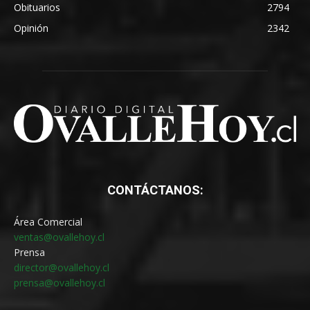
Obituarios
2794
Opinión
2342
CONTÁCTANOS:
Área Comercial
ventas@ovallehoy.cl
Prensa
director@ovallehoy.cl
prensa@ovallehoy.cl