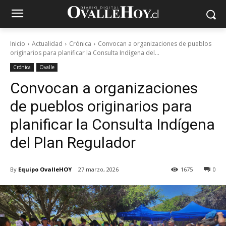
Inicio
Actualidad
Crónica
Convocan a organizaciones de pueblos
originarios para planificar la Consulta Indígena del...
Crónica
Ovalle
Convocan a organizaciones
de pueblos originarios para
planificar la Consulta Indígena
del Plan Regulador
By
Equipo OvalleHOY
27 marzo, 2026
1675
0