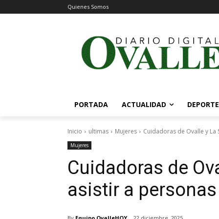
Quienes Somos
PORTADA
ACTUALIDAD
DEPORTE
Inicio
ultimas
Mujeres
Cuidadoras de Ovalle y La S
Mujeres
Cuidadoras de Ova
asistir a persona
By
Equipo OvalleHOY
22 diciembre, 2025