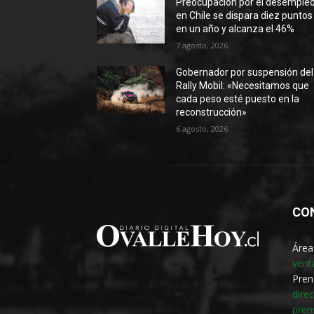
Preocupación por el desemple
en Chile se dispara diez puntos
en un año y alcanza el 46%
7 agosto, 2026
Gobernador por suspensión del
Rally Mobil: «Necesitamos que
cada peso esté puesto en la
reconstrucción»
6 agosto, 2026
CO
Área
vent
Pren
dire
pren