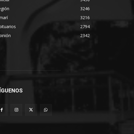
egión
3246
marí
3216
ituarios
2794
pinión
2342
ÍGUENOS