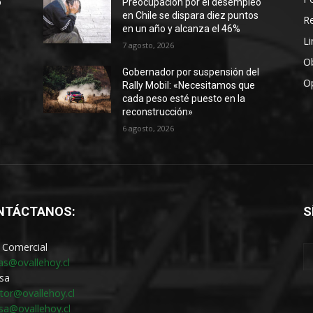
o
Preocupación por el desempleo
en Chile se dispara diez puntos
R
en un año y alcanza el 46%
Li
7 agosto, 2026
Ob
Gobernador por suspensión del
O
Rally Mobil: «Necesitamos que
cada peso esté puesto en la
reconstrucción»
6 agosto, 2026
NTÁCTANOS:
S
 Comercial
as@ovallehoy.cl
sa
ctor@ovallehoy.cl
sa@ovallehoy.cl