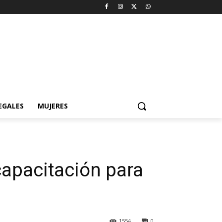
EGALES
MUJERES
capacitación para
1554
0