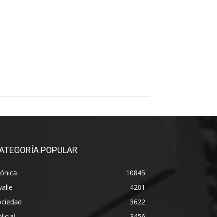
ATEGORÍA POPULAR
ónica
10845
alle
4201
ociedad
3622
licial
3456