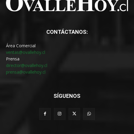
CONTÁCTANOS:
Área Comercial
ventas@ovallehoy.cl
Prensa
director@ovallehoy.cl
prensa@ovallehoy.cl
SÍGUENOS