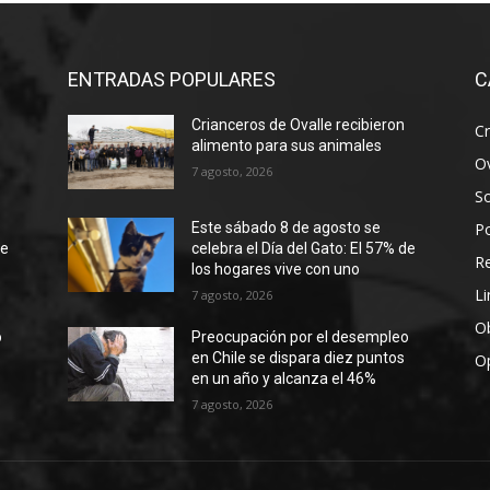
ENTRADAS POPULARES
C
Crianceros de Ovalle recibieron
Cr
alimento para sus animales
Ov
7 agosto, 2026
S
Po
Este sábado 8 de agosto se
de
celebra el Día del Gato: El 57% de
R
los hogares vive con uno
Li
7 agosto, 2026
Ob
o
Preocupación por el desempleo
en Chile se dispara diez puntos
O
en un año y alcanza el 46%
7 agosto, 2026