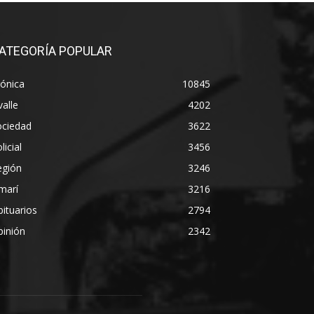
ATEGORÍA POPULAR
ónica
10845
alle
4202
ociedad
3622
licial
3456
egión
3246
marí
3216
ituarios
2794
pinión
2342