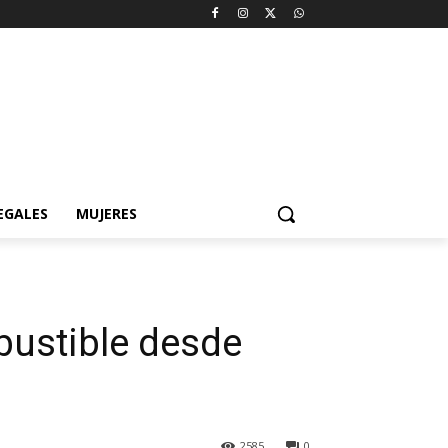
EGALES
MUJERES
bustible desde
2585
0