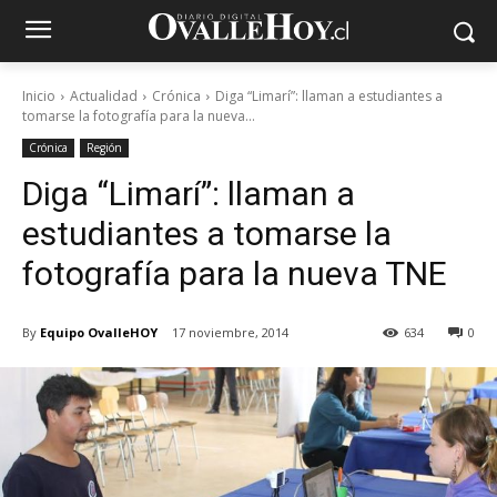
Inicio
Actualidad
Crónica
Diga “Limarí”: llaman a estudiantes a
tomarse la fotografía para la nueva...
Crónica
Región
Diga “Limarí”: llaman a
estudiantes a tomarse la
fotografía para la nueva TNE
By
Equipo OvalleHOY
17 noviembre, 2014
634
0