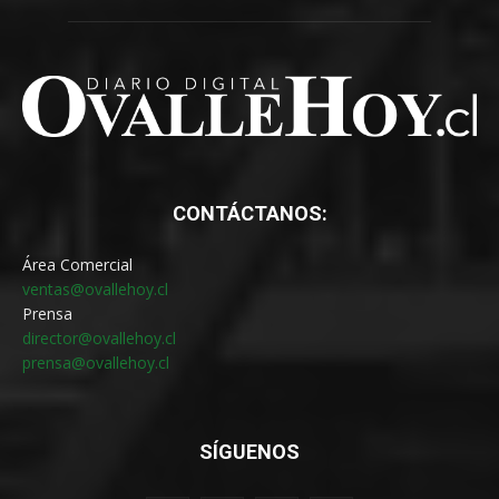
CONTÁCTANOS:
Área Comercial
ventas@ovallehoy.cl
Prensa
director@ovallehoy.cl
prensa@ovallehoy.cl
SÍGUENOS