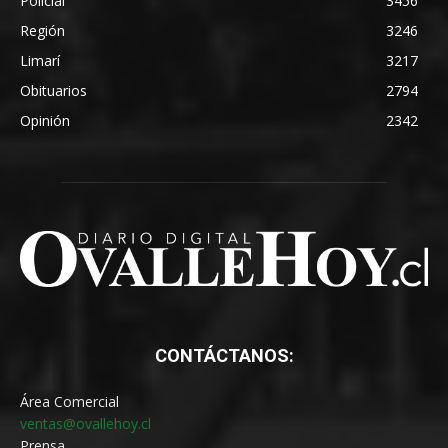
Policial
3456
Región
3246
Limarí
3217
Obituarios
2794
Opinión
2342
CONTÁCTANOS:
Área Comercial
ventas@ovallehoy.cl
Prensa