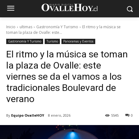
Inicio
ultimas
Gastronomía Y Turismo
El ritmo y la música se
toman la plaza de Ovalle: este...
Gastronomía Y Turismo
Turismo
Panoramas y Eventos
El ritmo y la música se toman
la plaza de Ovalle: este
viernes se da el vamos a los
tradicionales Boulevard de
verano
By
Equipo OvalleHOY
8 enero, 2026
5545
0