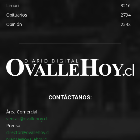
Limarí
3216
Obituarios
2794
Opinión
2342
CONTÁCTANOS:
Área Comercial
ventas@ovallehoy.cl
Prensa
director@ovallehoy.cl
prensa@ovallehoy.cl