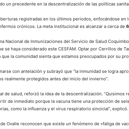
do un precedente en la descentralización de las políticas sanitar
 coberturas registradas en los últimos periodos, enfocándose en 
ermos crónicos. La meta institucional es alcanzar a cerca de
6
ama Nacional de Inmunizaciones del Servicio de Salud Coquimbo,
e se haya considerado este CESFAM. Optar por Cerrillos de Tam
 que la comunidad sienta que estamos preocupados por su prot
cunarse con antelación y subrayó que “la inmunidad se logra a
s realmente protegidos antes del inicio del invierno”.
l de salud, reforzó la idea de la descentralización. “Quisimos rea
artir de inmediato porque la vacuna tiene una protección de sei
s, como la influenza y el virus respiratorio sincicial”, explicó.
e Ovalle reconocen que existe un fenómeno de «fatiga de vacuna