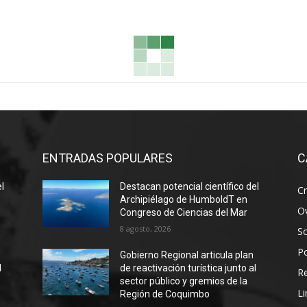
ENTRADAS POPULARES
C
el
Destacan potencial científico del
Cr
Archipiélago de HumboldT en
Ov
Congreso de Ciencias del Mar
8 agosto, 2026
S
Po
Gobierno Regional articula plan
l
de reactivación turística junto al
R
sector público y gremios de la
Li
Región de Coquimbo