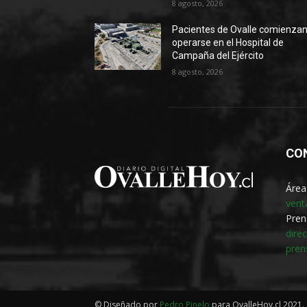
8 agosto, 2026
Pacientes de Ovalle comienzan
operarse en el Hospital de
Campaña del Ejército
8 agosto, 2026
CO
Área
vent
Pren
dire
pren
© Diseñado por
Pedro Pinelo
para OvalleHoy.cl 2021.