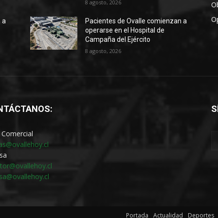
8 agosto, 2026
Ob
O
 a
Pacientes de Ovalle comienzan a
operarse en el Hospital de
Campaña del Ejército
8 agosto, 2026
NTÁCTANOS:
S
 Comercial
as@ovallehoy.cl
sa
ctor@ovallehoy.cl
sa@ovallehoy.cl
Portada
Actualidad
Deportes