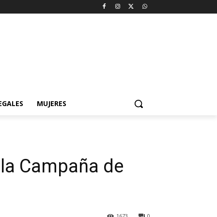
EGALES
MUJERES
a la Campaña de
1673
0