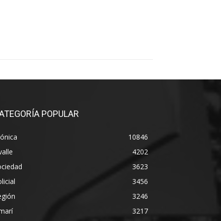
ATEGORÍA POPULAR
ónica
10846
alle
4202
ociedad
3623
licial
3456
egión
3246
marí
3217