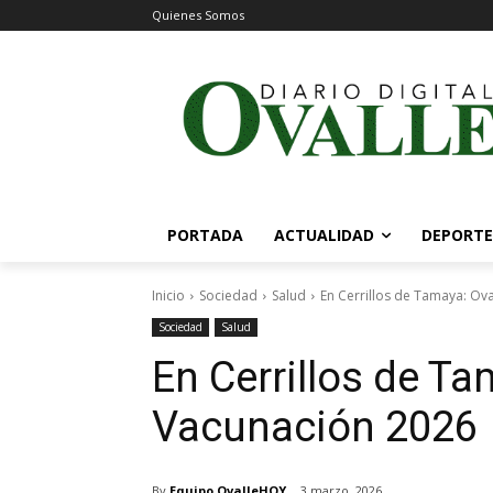
Quienes Somos
PORTADA
ACTUALIDAD
DEPORTE
Inicio
Sociedad
Salud
En Cerrillos de Tamaya: Ova
Sociedad
Salud
En Cerrillos de T
Vacunación 2026
By
Equipo OvalleHOY
3 marzo, 2026