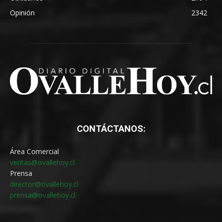
Opinión
2342
CONTÁCTANOS:
Área Comercial
ventas@ovallehoy.cl
Prensa
director@ovallehoy.cl
prensa@ovallehoy.cl