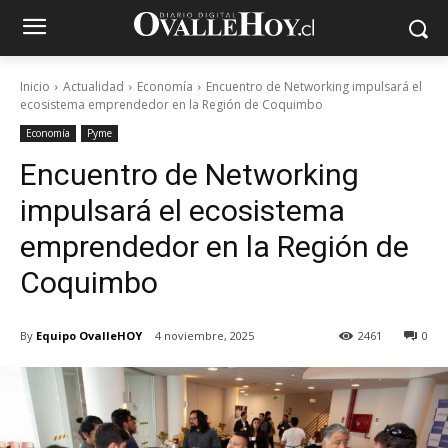
Inicio
Actualidad
Economía
Encuentro de Networking impulsará el
ecosistema emprendedor en la Región de Coquimbo
Economía
Pyme
Encuentro de Networking
impulsará el ecosistema
emprendedor en la Región de
Coquimbo
By
Equipo OvalleHOY
4 noviembre, 2025
2461
0