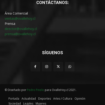
CONTÁCTANOS:
Área Comercial
ventas@ovallehoy.cl
Prensa
director@ovallehoy.cl
prensa@ovallehoy.cl
SÍGUENOS
© Diseñado por
Pedro Pinelo
para OvalleHoy.cl 2021.
Portada
Actualidad
Deportes
Artes / Cultura
Opinión
Sociedad
Legales
Mujeres