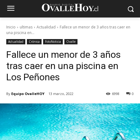
Inicio
ultimas
Actualidad
Fallece un menor de 3 años tras caer en
una piscina en...
Actualidad
Crónica
FotoNoticia
Ovalle
Fallece un menor de 3 años
tras caer en una piscina en
Los Peñones
By
Equipo OvalleHOY
13 marzo, 2022
6998
0