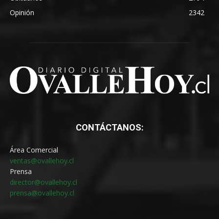
Opinión
2342
CONTÁCTANOS:
Área Comercial
ventas@ovallehoy.cl
Prensa
director@ovallehoy.cl
prensa@ovallehoy.cl