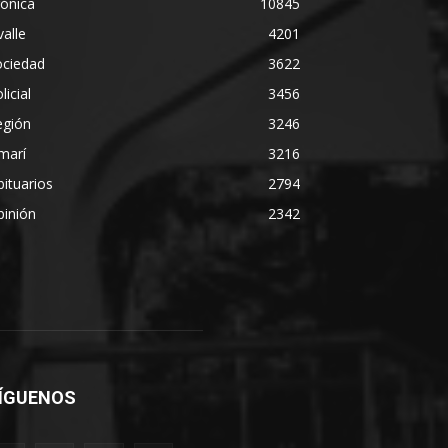
ónica
10845
alle
4201
ociedad
3622
licial
3456
egión
3246
marí
3216
ituarios
2794
pinión
2342
ÍGUENOS