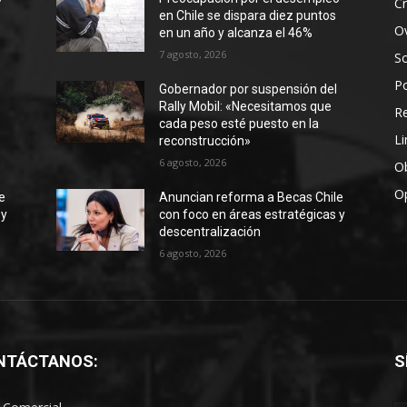
Cr
en Chile se dispara diez puntos
Ov
en un año y alcanza el 46%
7 agosto, 2026
S
Po
Gobernador por suspensión del
Rally Mobil: «Necesitamos que
R
cada peso esté puesto en la
Li
reconstrucción»
6 agosto, 2026
Ob
O
e
Anuncian reforma a Becas Chile
 y
con foco en áreas estratégicas y
descentralización
6 agosto, 2026
NTÁCTANOS:
S