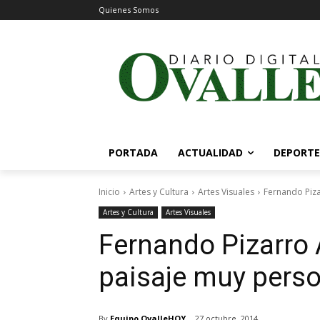
Quienes Somos
PORTADA
ACTUALIDAD
DEPORTE
Inicio
Artes y Cultura
Artes Visuales
Fernando Piza
Artes y Cultura
Artes Visuales
Fernando Pizarro A
paisaje muy perso
By
Equipo OvalleHOY
27 octubre, 2014