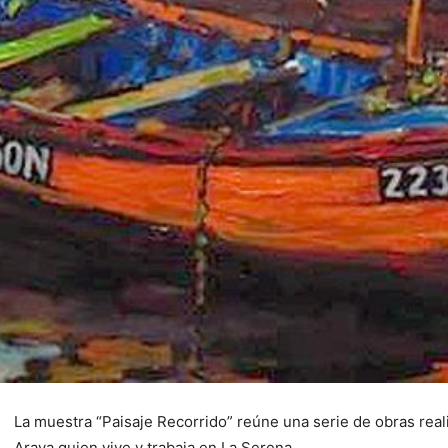
La muestra “Paisaje Recorrido” reúne una serie de obras reali
Araya quien vive y trabaja en La Serena.