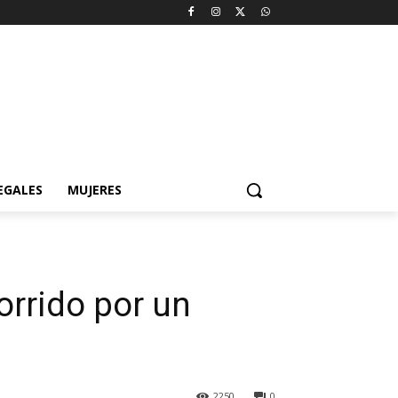
EGALES
MUJERES
orrido por un
2250
0