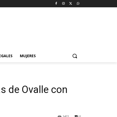
EGALES
MUJERES
s de Ovalle con
1422
0