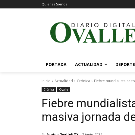
Quienes Somos
PORTADA
ACTUALIDAD
DEPORTE
Inicio
Actualidad
Crónica
Fiebre mundialista se t
Crónica
Ovalle
Fiebre mundialist
masiva jornada de
By
Equipo OvalleHOY
2 junio, 2026