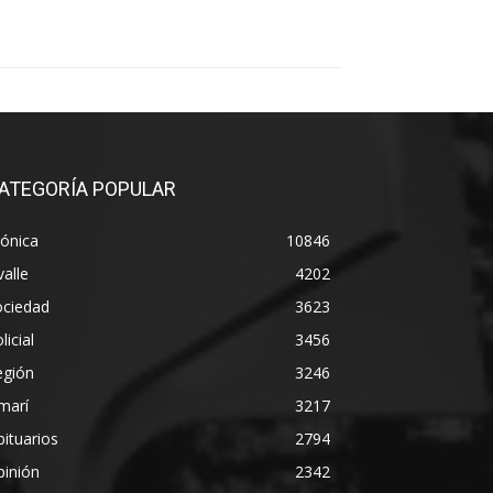
ATEGORÍA POPULAR
ónica
10846
alle
4202
ociedad
3623
licial
3456
egión
3246
marí
3217
ituarios
2794
pinión
2342