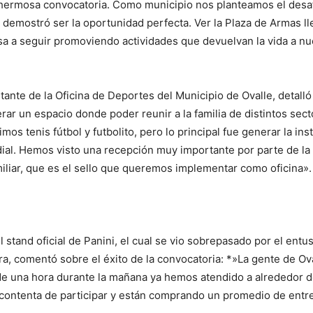
hermosa convocatoria. Como municipio nos planteamos el desafí
a’ demostró ser la oportunidad perfecta. Ver la Plaza de Armas l
a a seguir promoviendo actividades que devuelvan la vida a nu
ante de la Oficina de Deportes del Municipio de Ovalle, detalló
ar un espacio donde poder reunir a la familia de distintos secto
os tenis fútbol y futbolito, pero lo principal fue generar la inst
ial. Hemos visto una recepción muy importante por parte de la
miliar, que es el sello que queremos implementar como oficina».
 stand oficial de Panini, el cual se vio sobrepasado por el en
ra, comentó sobre el éxito de la convocatoria: *»La gente de Ova
e una hora durante la mañana ya hemos atendido a alrededor 
contenta de participar y están comprando un promedio de entre