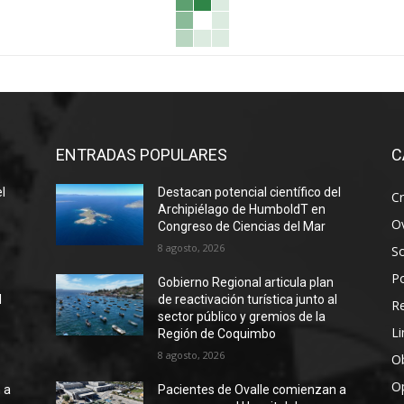
ENTRADAS POPULARES
C
el
Destacan potencial científico del
Cr
Archipiélago de HumboldT en
Ov
Congreso de Ciencias del Mar
8 agosto, 2026
S
Po
Gobierno Regional articula plan
l
de reactivación turística junto al
R
sector público y gremios de la
Li
Región de Coquimbo
8 agosto, 2026
Ob
O
 a
Pacientes de Ovalle comienzan a