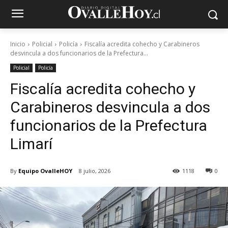
Inicio
Policial
Policía
Fiscalía acredita cohecho y Carabineros
desvincula a dos funcionarios de la Prefectura...
Policial
Policía
Fiscalía acredita cohecho y
Carabineros desvincula a dos
funcionarios de la Prefectura
Limarí
By
Equipo OvalleHOY
8 julio, 2026
1118
0