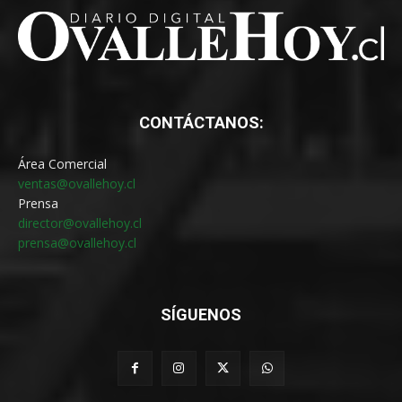
CONTÁCTANOS:
Área Comercial
ventas@ovallehoy.cl
Prensa
director@ovallehoy.cl
prensa@ovallehoy.cl
SÍGUENOS