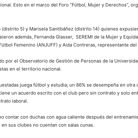
cional. Esto en el marco del Foro “Fútbol, Mujer y Derechos”, o
o (distrito 5) y Marisela Santibáñez (distrito 14) quienes expusi
pusieron además, Fernanda Glasser, SEREMI de la Mujer y Equi
Fútbol Femenino (ANJUFF) y Aida Contreras, representante del 
ado por el Observatorio de Gestión de Personas de la Universid
tas en el territorio nacional.
uestadas juega fútbol y estudia; un 86% se desempeña en otra
tiene un acuerdo escrito con el club pero sin contrato y solo e
rato laboral.
 no contar con duchas con agua caliente después del entrenamie
e en sus clubes no cuentan con salas cunas.