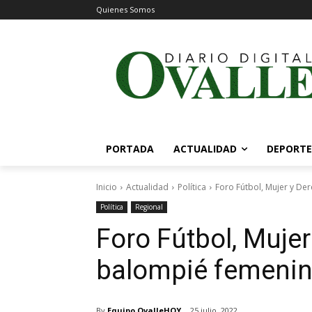
Quienes Somos
PORTADA
ACTUALIDAD
DEPORTE
Inicio
Actualidad
Política
Foro Fútbol, Mujer y Der
Política
Regional
Foro Fútbol, Mujer
balompié femenin
By
Equipo OvalleHOY
25 julio, 2022