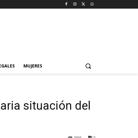
EGALES
MUJERES
aria situación del
3666
0