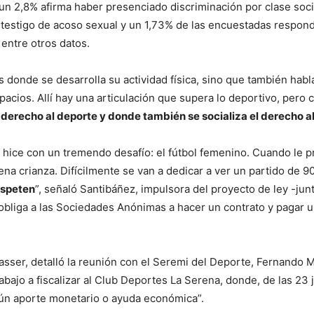
n 2,8% afirma haber presenciado discriminación por clase socia
 testigo de acoso sexual y un 1,73% de las encuestadas respon
entre otros datos.
 donde se desarrolla su actividad física, sino que también habl
acios. Allí hay una articulación que supera lo deportivo, pero
l derecho al deporte y donde también se socializa el derecho al
 hice con un tremendo desafío: el fútbol femenino. Cuando le p
na crianza. Difícilmente se van a dedicar a ver un partido de 
espeten
”, señaló Santibáñez, impulsora del proyecto de ley -junt
obliga a las Sociedades Anónimas a hacer un contrato y pagar un
lasser, detalló la reunión con el Seremi del Deporte, Fernando M
rabajo a fiscalizar al Club Deportes La Serena, donde, de las 23
lgún aporte monetario o ayuda económica”.