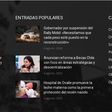
ENTRADAS POPULARES
C
Gobernador por suspensión del
Cr
Rally Mobil: «Necesitamos que
Ov
cada peso esté puesto en la
reconstrucción»
S
6 agosto, 2026
Po
e
Anuncian reforma a Becas Chile
R
 y
con foco en áreas estratégicas y
Li
descentralización
6 agosto, 2026
Ob
O
Hospital de Ovalle promueve la
a
leche materna como la primera
protección del recién nacido
6 agosto, 2026