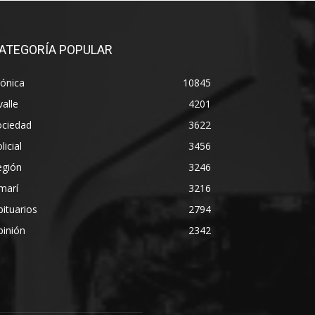
ATEGORÍA POPULAR
ónica
10845
alle
4201
ociedad
3622
licial
3456
egión
3246
marí
3216
ituarios
2794
pinión
2342