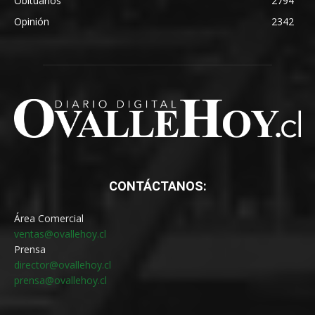
Obituarios
2794
Opinión
2342
CONTÁCTANOS:
Área Comercial
ventas@ovallehoy.cl
Prensa
director@ovallehoy.cl
prensa@ovallehoy.cl