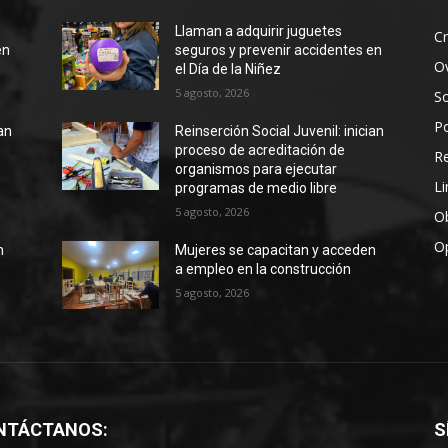
Llaman a adquirir juguetes
Cr
en
seguros y prevenir accidentes en
Ov
el Día de la Niñez
5 agosto, 2026
S
Po
ian
Reinserción Social Juvenil: inician
proceso de acreditación de
R
organismos para ejecutar
Li
programas de medio libre
5 agosto, 2026
Ob
O
n
Mujeres se capacitan y acceden
a empleo en la construcción
5 agosto, 2026
NTÁCTANOS:
S