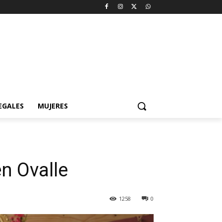
EGALES
MUJERES
en Ovalle
1258
0