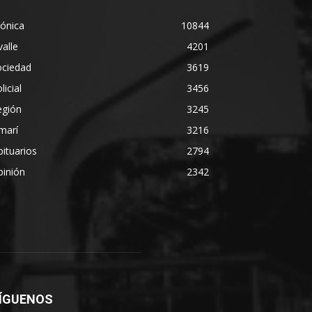
ónica
10844
alle
4201
ociedad
3619
licial
3456
egión
3245
marí
3216
ituarios
2794
pinión
2342
ÍGUENOS