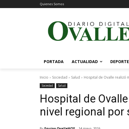
Quienes Somos
PORTADA
ACTUALIDAD
DEPORTE
Inicio
Sociedad
Salud
Hospital de Ovalle realizó m
Sociedad
Salud
Hospital de Ovalle
nivel regional po
By
Equipo OvalleHOY
14 mayo, 2026