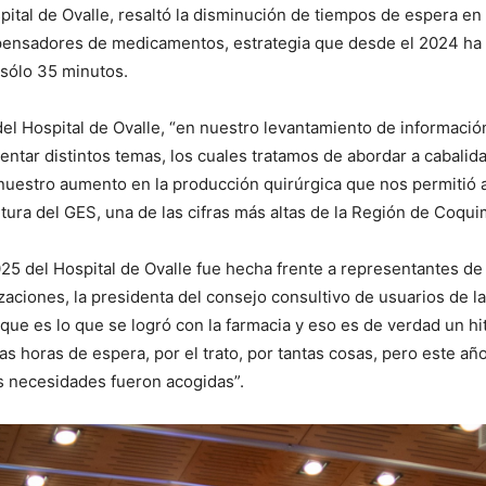
tal de Ovalle, resaltó la disminución de tiempos de espera en s
ispensadores de medicamentos, estrategia que desde el 2024 ha 
a sólo 35 minutos.
 del Hospital de Ovalle, “en nuestro levantamiento de informació
esentar distintos temas, los cuales tratamos de abordar a cabali
uestro aumento en la producción quirúrgica que nos permitió al
ra del GES, una de las cifras más altas de la Región de Coqu
025 del Hospital de Ovalle fue hecha frente a representantes de
zaciones, la presidenta del consejo consultivo de usuarios de l
que es lo que se logró con la farmacia y eso es de verdad un hi
as horas de espera, por el trato, por tantas cosas, pero este a
s necesidades fueron acogidas”.