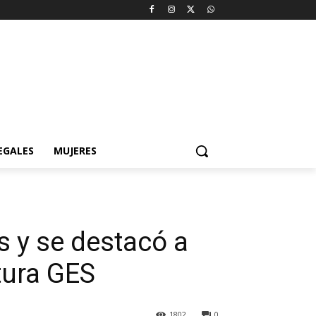
EGALES
MUJERES
s y se destacó a
rtura GES
1802
0