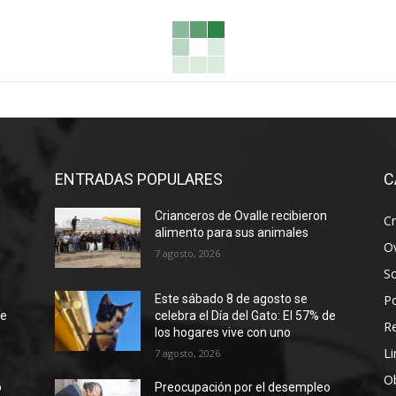
ENTRADAS POPULARES
C
Crianceros de Ovalle recibieron
Cr
alimento para sus animales
Ov
7 agosto, 2026
S
Po
Este sábado 8 de agosto se
de
celebra el Día del Gato: El 57% de
R
los hogares vive con uno
Li
7 agosto, 2026
Ob
o
Preocupación por el desempleo