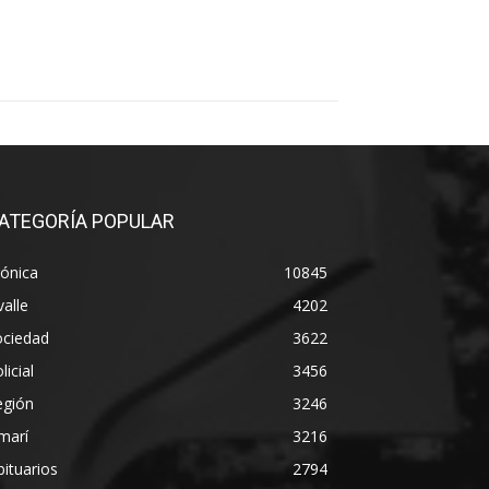
ATEGORÍA POPULAR
ónica
10845
alle
4202
ociedad
3622
licial
3456
egión
3246
marí
3216
ituarios
2794