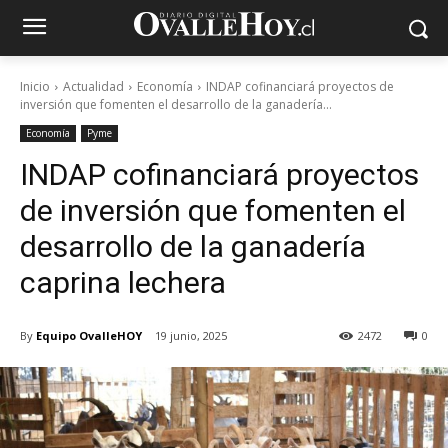
Inicio
Actualidad
Economía
INDAP cofinanciará proyectos de
inversión que fomenten el desarrollo de la ganadería...
Economía
Pyme
INDAP cofinanciará proyectos
de inversión que fomenten el
desarrollo de la ganadería
caprina lechera
By
Equipo OvalleHOY
19 junio, 2025
2472
0