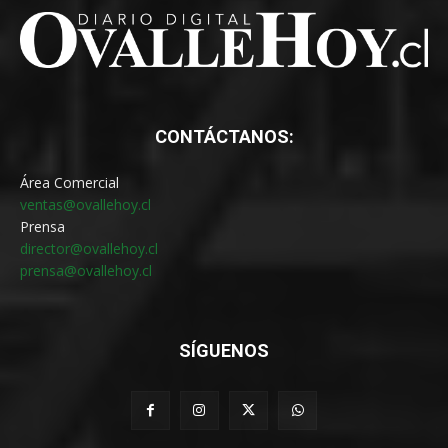
CONTÁCTANOS:
Área Comercial
ventas@ovallehoy.cl
Prensa
director@ovallehoy.cl
prensa@ovallehoy.cl
SÍGUENOS