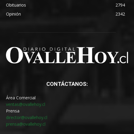
Obituarios
2794
Opinión
2342
CONTÁCTANOS:
Área Comercial
ventas@ovallehoy.cl
Prensa
director@ovallehoy.cl
prensa@ovallehoy.cl