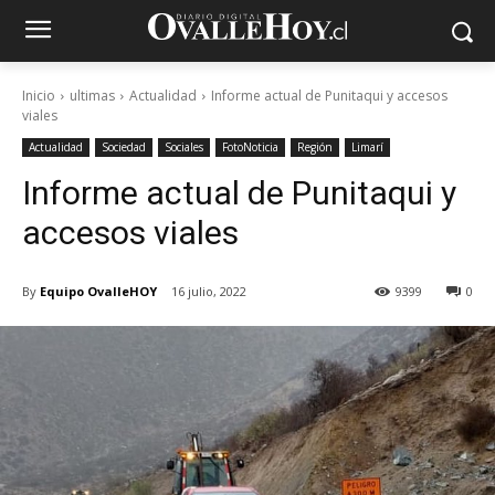
Inicio
ultimas
Actualidad
Informe actual de Punitaqui y accesos
viales
Actualidad
Sociedad
Sociales
FotoNoticia
Región
Limarí
Informe actual de Punitaqui y
accesos viales
By
Equipo OvalleHOY
16 julio, 2022
9399
0