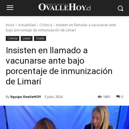
Inicio
Actualidad
Crónica
Insisten en llamado a vacunarse ante
bajo porcentaje de inmunización de Limarí
Crónica
Limarí
Ovalle
Insisten en llamado a
vacunarse ante bajo
porcentaje de inmunización
de Limarí
By
Equipo OvalleHOY
3 julio, 2026
1685
0