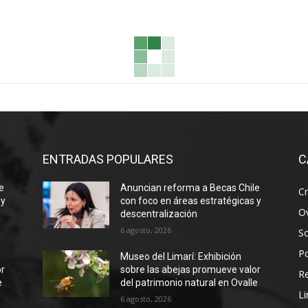
ENTRADAS POPULARES
C
e
Anuncian reforma a Becas Chile
Cr
 y
con foco en áreas estratégicas y
Ov
descentralización
6 agosto, 2026
S
Po
Museo del Limarí: Exhibición
or
sobre las abejas promueve valor
R
e
del patrimonio natural en Ovalle
Li
6 agosto, 2026