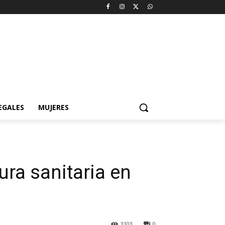
EGALES
MUJERES
ura sanitaria en
3103
0