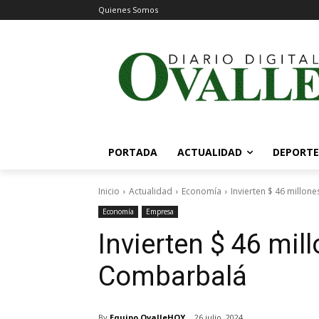
Quienes Somos
PORTADA
ACTUALIDAD
DEPORTE
Inicio
Actualidad
Economía
Invierten $ 46 millon
Economía
Empresa
Invierten $ 46 mil
Combarbalá
By
Equipo OvalleHOY
26 julio, 2024