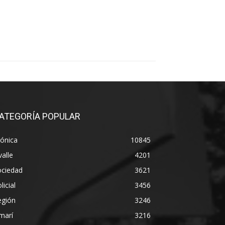
ATEGORÍA POPULAR
ónica
10845
alle
4201
ociedad
3621
licial
3456
egión
3246
marí
3216