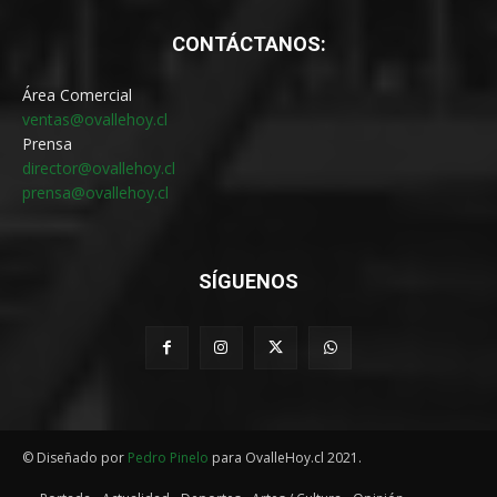
CONTÁCTANOS:
Área Comercial
ventas@ovallehoy.cl
Prensa
director@ovallehoy.cl
prensa@ovallehoy.cl
SÍGUENOS
© Diseñado por
Pedro Pinelo
para OvalleHoy.cl 2021.