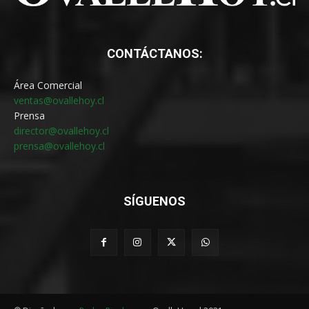
CONTÁCTANOS:
Área Comercial
ventas@ovallehoy.cl
Prensa
director@ovallehoy.cl
prensa@ovallehoy.cl
SÍGUENOS