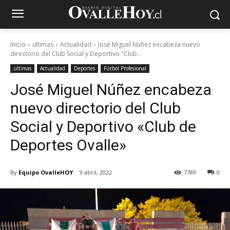
Inicio
ultimas
Actualidad
José Miguel Núñez encabeza nuevo
directorio del Club Social y Deportivo "Club...
ultimas
Actualidad
Deportes
Fútbol Profesional
José Miguel Núñez encabeza
nuevo directorio del Club
Social y Deportivo «Club de
Deportes Ovalle»
By
Equipo OvalleHOY
9 abril, 2022
7789
0