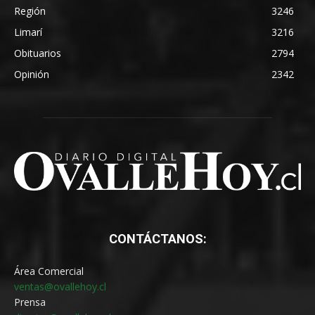
Región
3246
Limarí
3216
Obituarios
2794
Opinión
2342
CONTÁCTANOS:
Área Comercial
ventas@ovallehoy.cl
Prensa