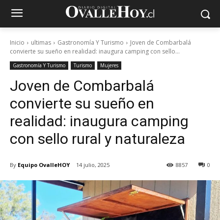
Inicio
ultimas
Gastronomía Y Turismo
Joven de Combarbalá
convierte su sueño en realidad: inaugura camping con sello...
Gastronomía Y Turismo
Turismo
Mujeres
Joven de Combarbalá
convierte su sueño en
realidad: inaugura camping
con sello rural y naturaleza
By
Equipo OvalleHOY
14 julio, 2025
8857
0