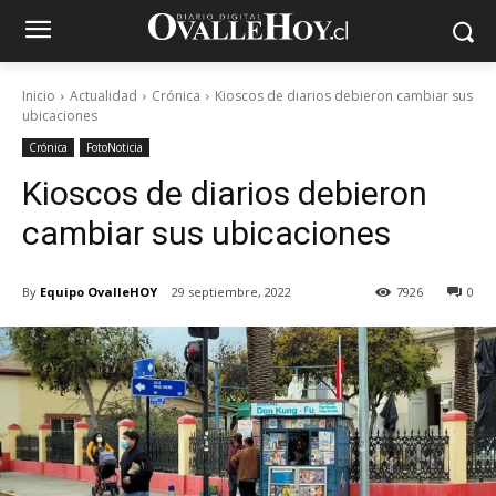
Inicio
Actualidad
Crónica
Kioscos de diarios debieron cambiar sus
ubicaciones
Crónica
FotoNoticia
Kioscos de diarios debieron
cambiar sus ubicaciones
By
Equipo OvalleHOY
29 septiembre, 2022
7926
0