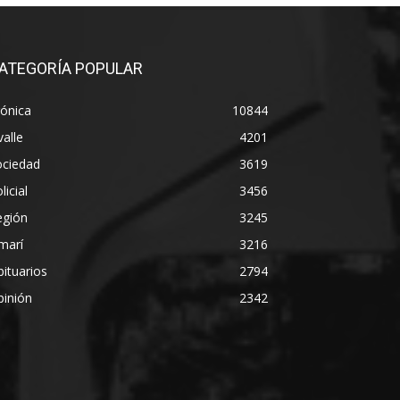
ATEGORÍA POPULAR
ónica
10844
alle
4201
ociedad
3619
licial
3456
egión
3245
marí
3216
ituarios
2794
pinión
2342