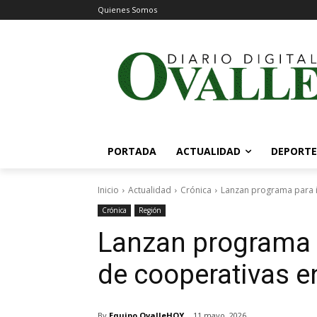
Quienes Somos
PORTADA
ACTUALIDAD
DEPORTE
Inicio
Actualidad
Crónica
Lanzan programa para im
Crónica
Región
Lanzan programa p
de cooperativas e
By
Equipo OvalleHOY
11 mayo, 2026