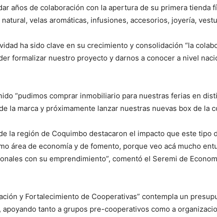
lidar años de colaboración con la apertura de su primera tienda
tural, velas aromáticas, infusiones, accesorios, joyería, vestu
ividad ha sido clave en su crecimiento y consolidación “la cola
er formalizar nuestro proyecto y darnos a conocer a nivel nacion
do “pudimos comprar inmobiliario para nuestras ferias en disti
 de la marca y próximamente lanzar nuestras nuevas box de la c
 la región de Coquimbo destacaron el impacto que este tipo de 
mo área de economía y de fomento, porque veo acá mucho entu
sonales con su emprendimiento”, comentó el Seremi de Economí
ación y Fortalecimiento de Cooperativas” contempla un presupu
s, apoyando tanto a grupos pre-cooperativos como a organizacion