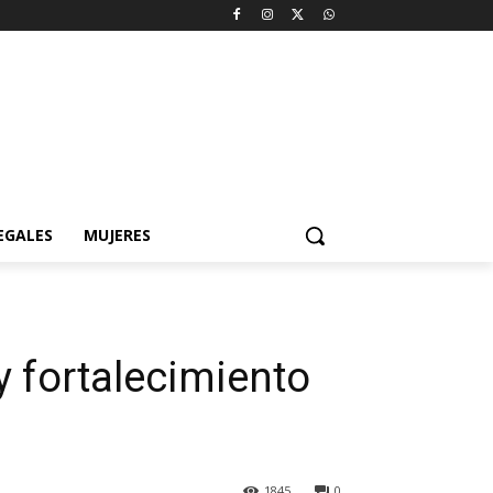
EGALES
MUJERES
 fortalecimiento
1845
0