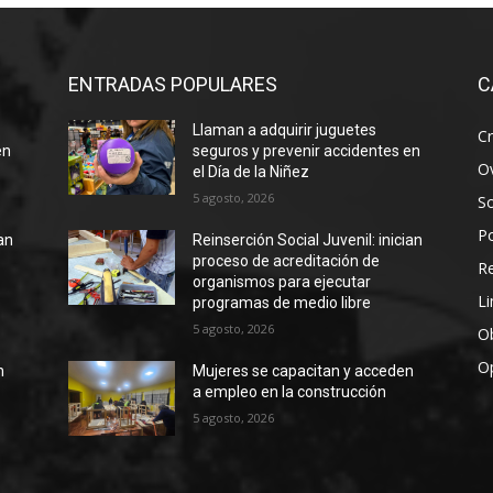
ENTRADAS POPULARES
C
Llaman a adquirir juguetes
Cr
en
seguros y prevenir accidentes en
Ov
el Día de la Niñez
5 agosto, 2026
S
Po
ian
Reinserción Social Juvenil: inician
proceso de acreditación de
R
organismos para ejecutar
Li
programas de medio libre
5 agosto, 2026
Ob
O
n
Mujeres se capacitan y acceden
a empleo en la construcción
5 agosto, 2026