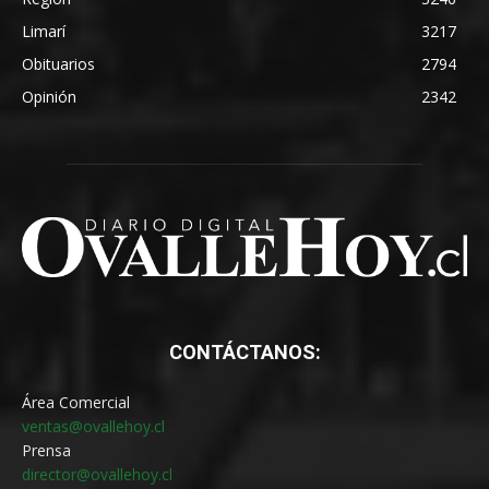
Limarí
3217
Obituarios
2794
Opinión
2342
CONTÁCTANOS:
Área Comercial
ventas@ovallehoy.cl
Prensa
director@ovallehoy.cl