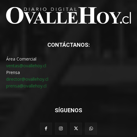
CONTÁCTANOS:
Área Comercial
ventas@ovallehoy.cl
Prensa
director@ovallehoy.cl
prensa@ovallehoy.cl
SÍGUENOS