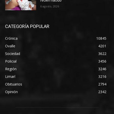
recién nacido
6 agosto, 2026
CATEGORÍA POPULAR
Crónica
10845
Ovalle
4201
Sociedad
3622
Policial
3456
Región
3246
Limarí
3216
Obituarios
2794
Opinión
2342