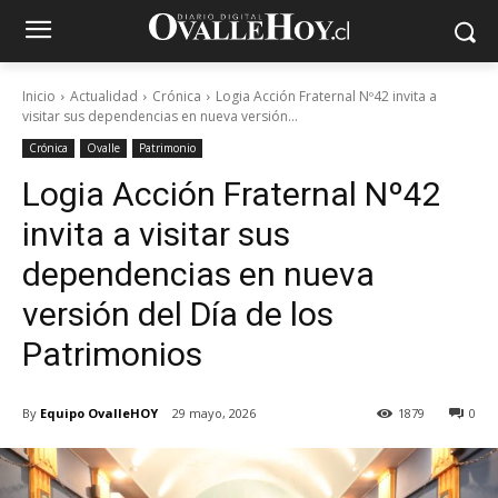
Inicio
Actualidad
Crónica
Logia Acción Fraternal Nº42 invita a
visitar sus dependencias en nueva versión...
Crónica
Ovalle
Patrimonio
Logia Acción Fraternal Nº42
invita a visitar sus
dependencias en nueva
versión del Día de los
Patrimonios
By
Equipo OvalleHOY
29 mayo, 2026
1879
0