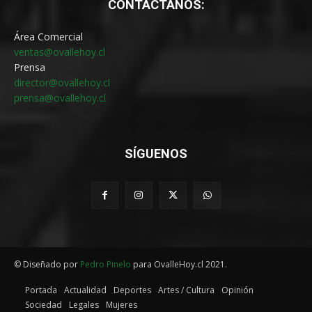
CONTÁCTANOS:
Área Comercial
ventas@ovallehoy.cl
Prensa
director@ovallehoy.cl
prensa@ovallehoy.cl
SÍGUENOS
© Diseñado por
Pedro Pinelo
para OvalleHoy.cl 2021.
Portada
Actualidad
Deportes
Artes / Cultura
Opinión
Sociedad
Legales
Mujeres