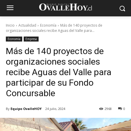
Inicio
Actualidad
Economía
Más de 140 proyectos de
organizaciones sociales recibe Aguas del Valle para...
Economía
Empresa
Más de 140 proyectos de
organizaciones sociales
recibe Aguas del Valle para
participar de su Fondo
Concursable
By
Equipo OvalleHOY
24 julio, 2024
2968
0