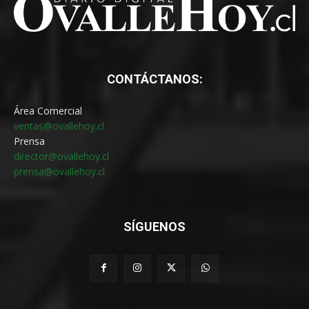
CONTÁCTANOS:
Área Comercial
ventas@ovallehoy.cl
Prensa
director@ovallehoy.cl
prensa@ovallehoy.cl
SÍGUENOS