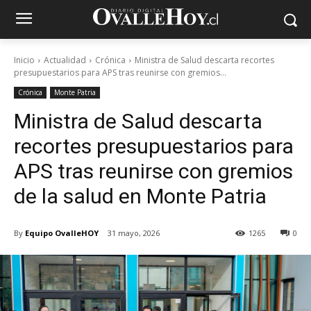
Inicio
Actualidad
Crónica
Ministra de Salud descarta recortes
presupuestarios para APS tras reunirse con gremios...
Crónica
Monte Patria
Ministra de Salud descarta
recortes presupuestarios para
APS tras reunirse con gremios
de la salud en Monte Patria
By
Equipo OvalleHOY
31 mayo, 2026
1265
0