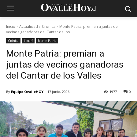
Inicio
Actualidad
Crónica
Monte Patria: premian a juntas de
vecinos ganadoras del Cantar de los...
Crónica
Limarí
Monte Patria
Monte Patria: premian a
juntas de vecinos ganadoras
del Cantar de los Valles
By
Equipo OvalleHOY
17 junio, 2026
1977
0