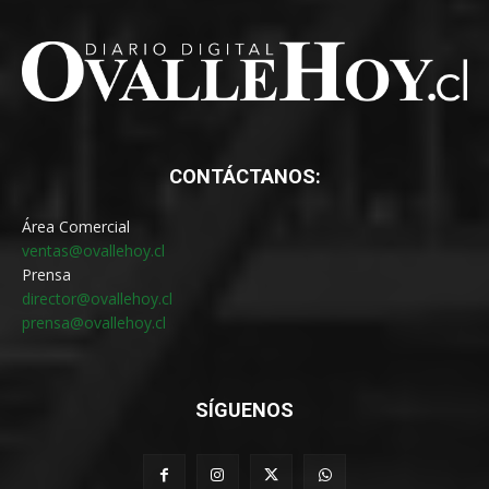
CONTÁCTANOS:
Área Comercial
ventas@ovallehoy.cl
Prensa
director@ovallehoy.cl
prensa@ovallehoy.cl
SÍGUENOS