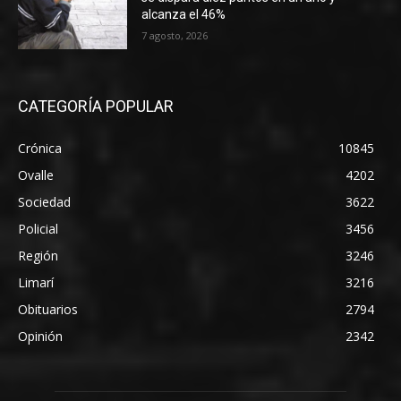
alcanza el 46%
7 agosto, 2026
CATEGORÍA POPULAR
Crónica
10845
Ovalle
4202
Sociedad
3622
Policial
3456
Región
3246
Limarí
3216
Obituarios
2794
Opinión
2342