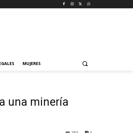
EGALES
MUJERES
ia una minería
1903
0