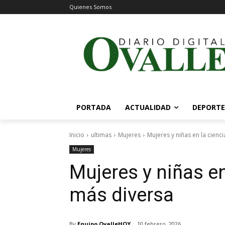
Quienes Somos
PORTADA
ACTUALIDAD
DEPORTE
Inicio
ultimas
Mujeres
Mujeres y niñas en la cienci
Mujeres
Mujeres y niñas en
más diversa
By
Equipo OvalleHOY
10 febrero, 2026