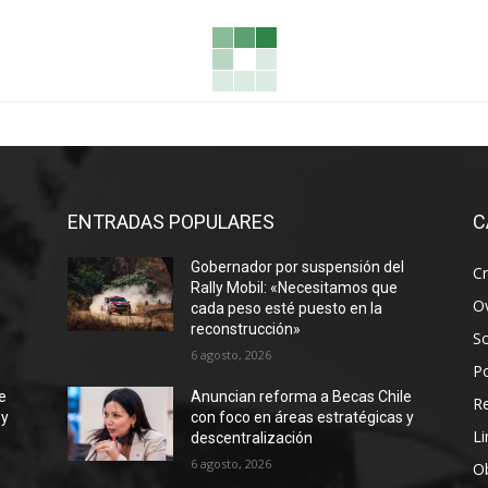
ENTRADAS POPULARES
C
Gobernador por suspensión del
Cr
Rally Mobil: «Necesitamos que
Ov
cada peso esté puesto en la
reconstrucción»
S
6 agosto, 2026
Po
e
Anuncian reforma a Becas Chile
R
 y
con foco en áreas estratégicas y
Li
descentralización
6 agosto, 2026
Ob