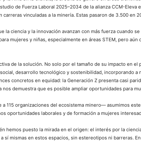
 Estudio de Fuerza Laboral 2025–2034 de la alianza CCM-Eleva 
 carreras vinculadas a la minería. Estas pasaron de 3.500 en 2
 la ciencia y la innovación avanzan con más fuerza cuando se i
para mujeres y niñas, especialmente en áreas STEM, pero aún 
activa de la solución. No solo por el tamaño de su impacto en el
ocial, desarrollo tecnológico y sostenibilidad, incorporando a
ances concretos en equidad: la Generación Z presenta casi par
a nos demuestra que es posible ampliar oportunidades para muje
 115 organizaciones del ecosistema minero— asumimos este d
mos oportunidades laborales y de formación a mujeres interesada
 hemos puesto la mirada en el origen: el interés por la ciencia
 sí mismas en estos espacios, sin estereotipos ni barreras. En