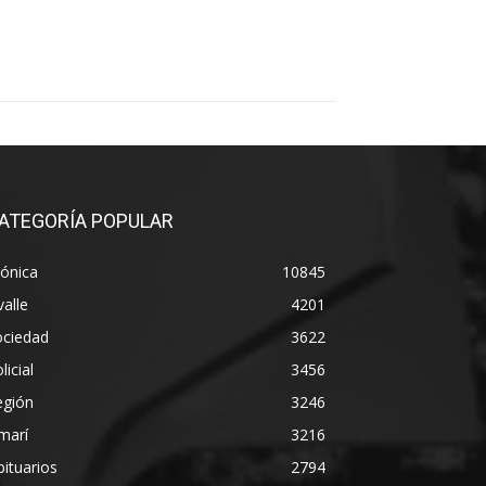
ATEGORÍA POPULAR
ónica
10845
alle
4201
ociedad
3622
licial
3456
egión
3246
marí
3216
ituarios
2794