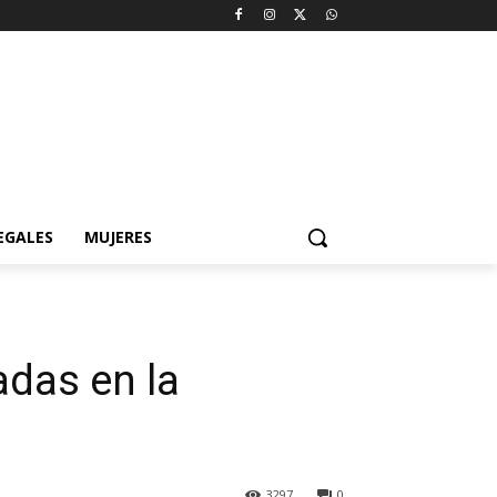
EGALES
MUJERES
adas en la
3297
0