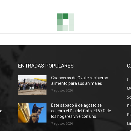
ENTRADAS POPULARES
C
Crianceros de Ovalle recibieron
Cr
alimento para sus animales
Ov
7 agosto, 2026
S
Po
Este sábado 8 de agosto se
de
celebra el Día del Gato: El 57% de
R
los hogares vive con uno
Li
7 agosto, 2026