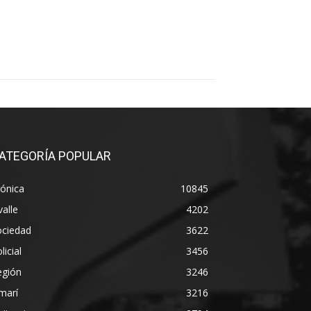
ATEGORÍA POPULAR
ónica
10845
alle
4202
ociedad
3622
licial
3456
egión
3246
marí
3216