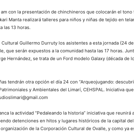
10 am con la presentación de chinchineros que colocarán el tono 
i Manta realizará talleres para niños y niñas de tejido en telar,
a las 13 horas.
 Cultural Guillermo Durruty los asistentes a esta jornada (24 
e, que serán expuestos a la comunidad hasta las 17 horas. Junt
orge Hernández, se trata de un Ford modelo Galaxy (década de l
iñas tendrán otra opción el día 24 con “Arqueojugando: descubr
 Patrimoniales y Ambientales del Limarí, CEHSPAL. Iniciativa q
studioslimari@gmail.com
nca la actividad “Pedaleando la historia” iniciativa que reunirá 
endo detenciones en hitos y lugares históricos de la capital de
a organización de la Corporación Cultural de Ovalle, y como ya e