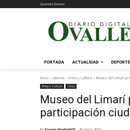
Quienes Somos
PORTADA
ACTUALIDAD
DEPORTE
Inicio
ultimas
Artes y Cultura
Museo del Limarí pr
Artes y Cultura
Otras
Museo del Limarí 
participación ciu
By
Equipo OvalleHOY
20 mayo, 2025