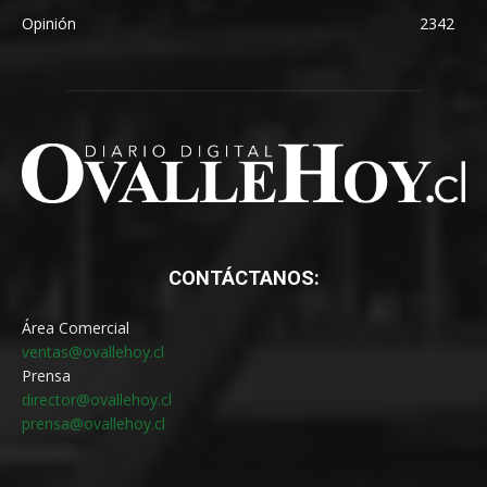
Opinión
2342
CONTÁCTANOS:
Área Comercial
ventas@ovallehoy.cl
Prensa
director@ovallehoy.cl
prensa@ovallehoy.cl