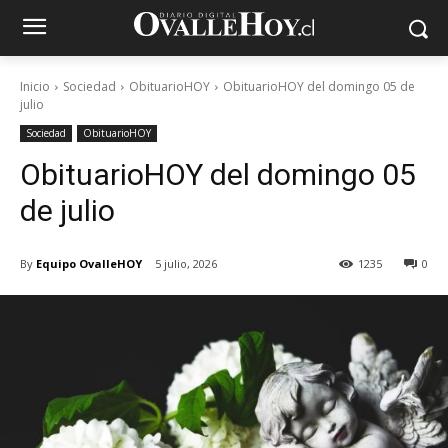
Inicio
Sociedad
ObituarioHOY
ObituarioHOY del domingo 05 de
julio
Sociedad
ObituarioHOY
ObituarioHOY del domingo 05
de julio
By
Equipo OvalleHOY
5 julio, 2026
1235
0