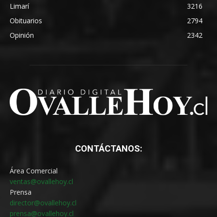
Limarí
3216
Obituarios
2794
Opinión
2342
CONTÁCTANOS:
Área Comercial
ventas@ovallehoy.cl
Prensa
director@ovallehoy.cl
prensa@ovallehoy.cl