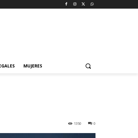
EGALES
MUJERES
1350
0