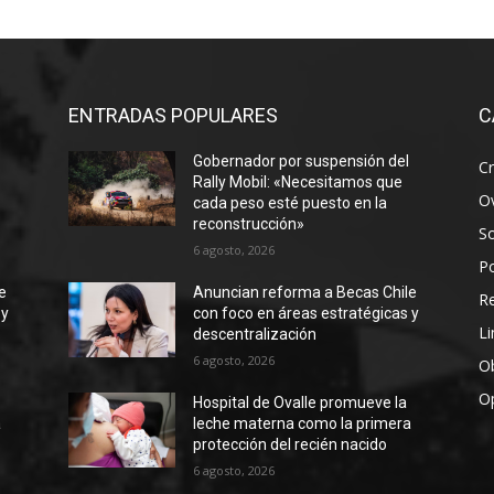
ENTRADAS POPULARES
C
Gobernador por suspensión del
Cr
Rally Mobil: «Necesitamos que
Ov
cada peso esté puesto en la
reconstrucción»
S
6 agosto, 2026
Po
e
Anuncian reforma a Becas Chile
R
 y
con foco en áreas estratégicas y
Li
descentralización
6 agosto, 2026
Ob
O
Hospital de Ovalle promueve la
a
leche materna como la primera
protección del recién nacido
6 agosto, 2026