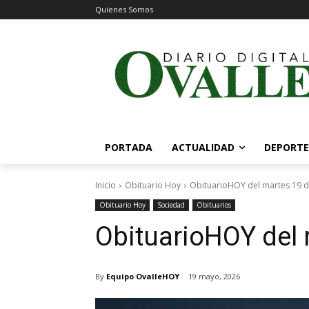
Quienes Somos
PORTADA
ACTUALIDAD
DEPORTE
Inicio
Obituario Hoy
ObituarioHOY del martes 19 
Obituario Hoy
Sociedad
Obituarios
ObituarioHOY del
By
Equipo OvalleHOY
19 mayo, 2026