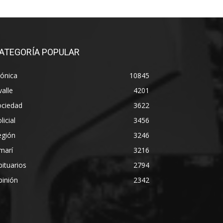
ATEGORÍA POPULAR
ónica
10845
alle
4201
ociedad
3622
licial
3456
egión
3246
marí
3216
ituarios
2794
pinión
2342