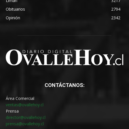
Limarí
3217
Obituarios
2794
Opinión
2342
CONTÁCTANOS:
Área Comercial
ventas@ovallehoy.cl
Prensa
director@ovallehoy.cl
prensa@ovallehoy.cl