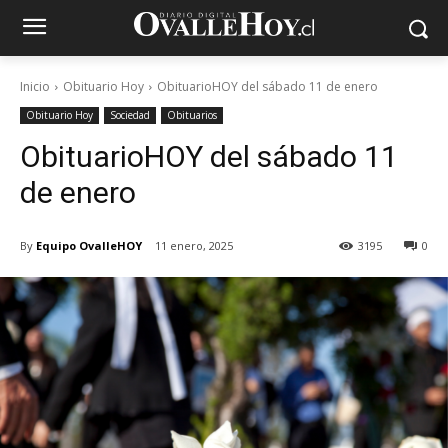
Inicio
Obituario Hoy
ObituarioHOY del sábado 11 de enero
Obituario Hoy
Sociedad
Obituarios
ObituarioHOY del sábado 11
de enero
By
Equipo OvalleHOY
11 enero, 2025
3195
0