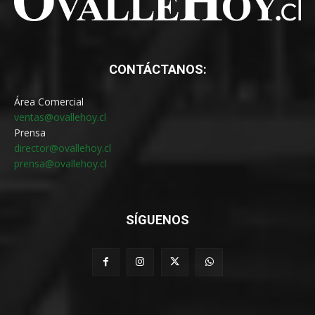
CONTÁCTANOS:
Área Comercial
ventas@ovallehoy.cl
Prensa
director@ovallehoy.cl
prensa@ovallehoy.cl
SÍGUENOS