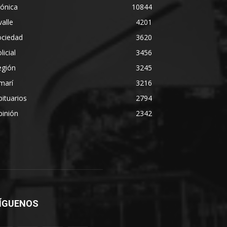
ónica
10844
alle
4201
ociedad
3620
licial
3456
egión
3245
marí
3216
ituarios
2794
pinión
2342
ÍGUENOS