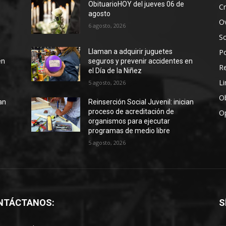
ObituarioHOY del jueves 06 de
Cr
agosto
Ov
6 agosto, 2026
S
Po
Llaman a adquirir juguetes
en
seguros y prevenir accidentes en
R
el Día de la Niñez
Li
5 agosto, 2026
Ob
ian
Reinserción Social Juvenil: inician
proceso de acreditación de
O
organismos para ejecutar
programas de medio libre
5 agosto, 2026
NTÁCTANOS:
S