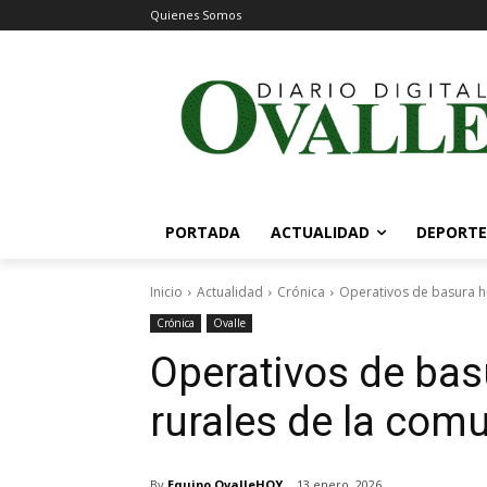
Quienes Somos
PORTADA
ACTUALIDAD
DEPORTE
Inicio
Actualidad
Crónica
Operativos de basura hi
Crónica
Ovalle
Operativos de bas
rurales de la com
By
Equipo OvalleHOY
13 enero, 2026