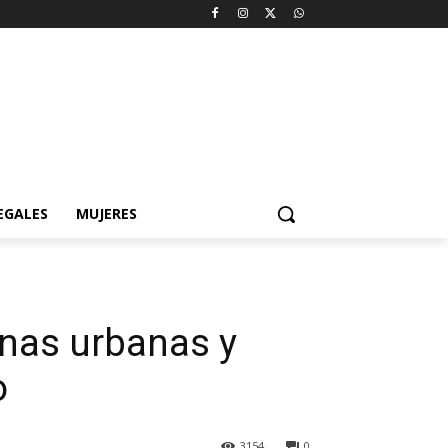
EGALES
MUJERES
onas urbanas y
o
3154
0