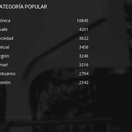
ATEGORÍA POPULAR
ónica
10845
alle
4201
ociedad
3622
licial
3456
egión
3246
marí
3216
ituarios
2794
pinión
2342