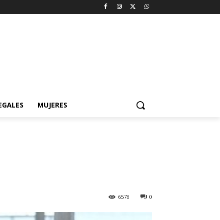
EGALES
MUJERES
6578
0