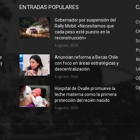
ENTRADAS POPULARES
C
Gobernador por suspensión del
Cr
Rally Mobil: «Necesitamos que
Ov
cada peso esté puesto en la
reconstrucción»
S
6 agosto, 2026
Po
e
Anuncian reforma a Becas Chile
R
 y
con foco en áreas estratégicas y
Li
descentralización
6 agosto, 2026
Ob
O
Hospital de Ovalle promueve la
a
leche materna como la primera
protección del recién nacido
6 agosto, 2026