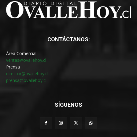
CONTÁCTANOS:
Área Comercial
ventas@ovallehoy.cl
Prensa
director@ovallehoy.cl
prensa@ovallehoy.cl
SÍGUENOS