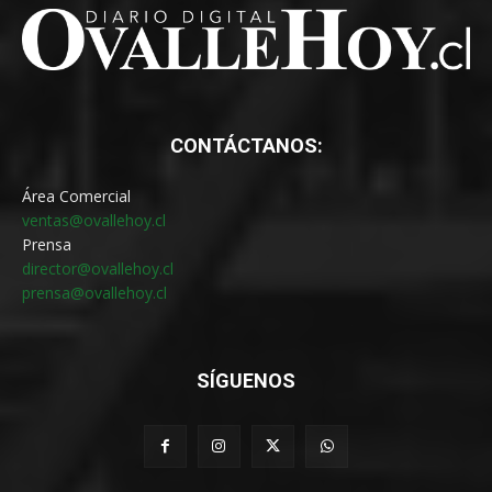
CONTÁCTANOS:
Área Comercial
ventas@ovallehoy.cl
Prensa
director@ovallehoy.cl
prensa@ovallehoy.cl
SÍGUENOS