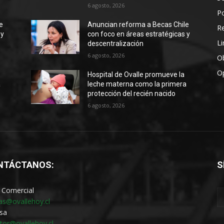
6 agosto, 2026
Po
e
Anuncian reforma a Becas Chile
R
 y
con foco en áreas estratégicas y
Li
descentralización
6 agosto, 2026
Ob
O
Hospital de Ovalle promueve la
a
leche materna como la primera
protección del recién nacido
6 agosto, 2026
NTÁCTANOS:
S
 Comercial
as@ovallehoy.cl
sa
ctor@ovallehoy.cl