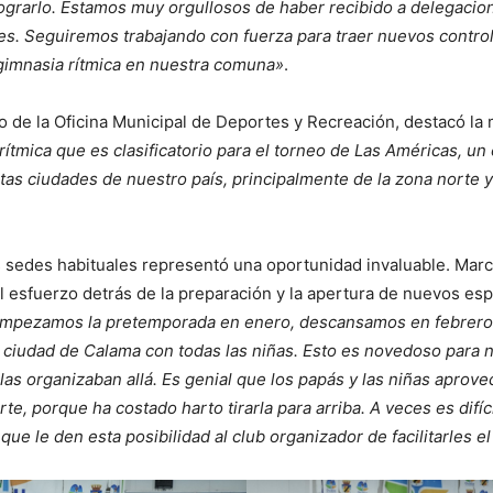
lograrlo. Estamos muy orgullosos de haber recibido a delegacio
res. Seguiremos trabajando con fuerza para traer nuevos contr
 gimnasia rítmica en nuestra comuna»
.
o de la Oficina Municipal de Deportes y Recreación, destacó la
 rítmica que es clasificatorio para el torneo de Las Américas, 
tas ciudades de nuestro país, principalmente de la zona norte 
las sedes habituales representó una oportunidad invaluable. Mar
l esfuerzo detrás de la preparación y la apertura de nuevos es
mpezamos la pretemporada en enero, descansamos en febrero y
la ciudad de Calama con todas las niñas. Esto es novedoso para
as organizaban allá. Es genial que los papás y las niñas aprov
te, porque ha costado harto tirarla para arriba. A veces es difíc
 le den esta posibilidad al club organizador de facilitarles el