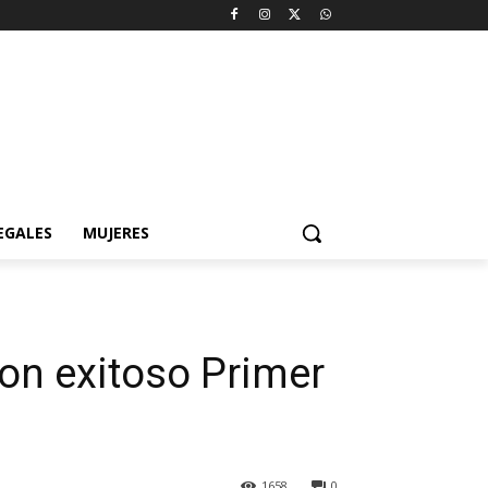
EGALES
MUJERES
con exitoso Primer
1658
0