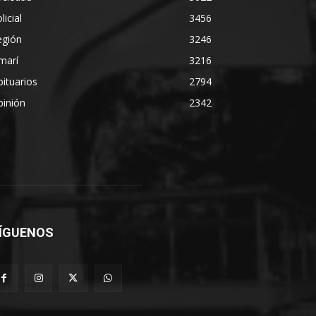
licial
3456
egión
3246
marí
3216
ituarios
2794
pinión
2342
ÍGUENOS