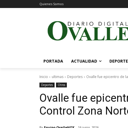
Quienes Somos
PORTADA
ACTUALIDAD
DEPORTE
Inicio
ultimas
Deportes
Ovalle fue epicentro de l
Deportes
Otros
Ovalle fue epicent
Control Zona Nort
By
Equipo OvalleHOY
16 junio, 2026