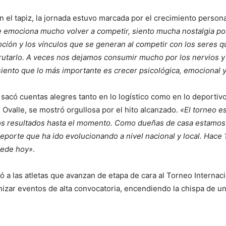
n el tapiz, la jornada estuvo marcada por el crecimiento person
 emociona mucho volver a competir, siento mucha nostalgia po
ción y los vínculos que se generan al competir con los seres qu
frutarlo. A veces nos dejamos consumir mucho por los nervios y 
siento que lo más importante es crecer psicológica, emocional 
sacó cuentas alegres tanto en lo logístico como en lo deportiv
Ovalle, se mostró orgullosa por el hito alcanzado.
«El torneo e
nos resultados hasta el momento. Como dueñas de casa estamos
deporte que ha ido evolucionando a nivel nacional y local. Hace
sede hoy»
.
nió a las atletas que avanzan de etapa de cara al Torneo Interna
nizar eventos de alta convocatoria, encendiendo la chispa de u