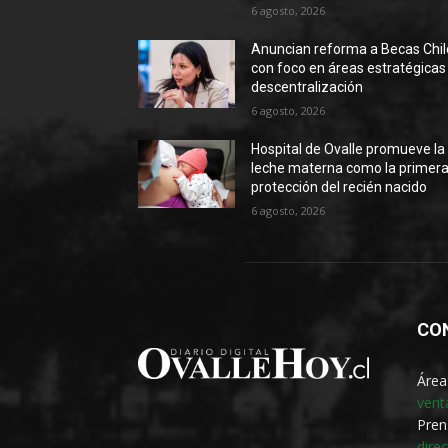
6 agosto, 2026
Anuncian reforma a Becas Chil
con foco en áreas estratégicas
descentralización
6 agosto, 2026
Hospital de Ovalle promueve la
leche materna como la primer
protección del recién nacido
6 agosto, 2026
CO
Área
vent
Pren
dire