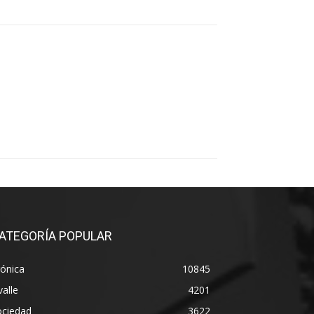
ATEGORÍA POPULAR
ónica
10845
alle
4201
ociedad
3622