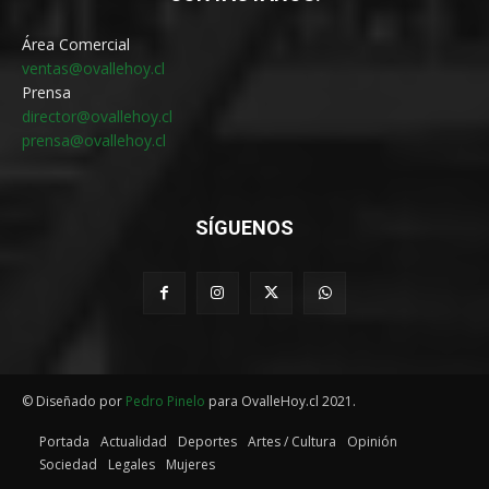
Área Comercial
ventas@ovallehoy.cl
Prensa
director@ovallehoy.cl
prensa@ovallehoy.cl
SÍGUENOS
© Diseñado por
Pedro Pinelo
para OvalleHoy.cl 2021.
Portada
Actualidad
Deportes
Artes / Cultura
Opinión
Sociedad
Legales
Mujeres