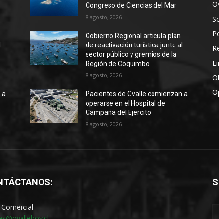
Ov
Congreso de Ciencias del Mar
8 agosto, 2026
S
Po
Gobierno Regional articula plan
l
de reactivación turística junto al
R
sector público y gremios de la
Li
Región de Coquimbo
8 agosto, 2026
Ob
O
 a
Pacientes de Ovalle comienzan a
operarse en el Hospital de
Campaña del Ejército
8 agosto, 2026
NTÁCTANOS:
S
 Comercial
as@ovallehoy.cl