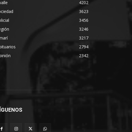
alle
4202
ociedad
3623
licial
3456
egión
3246
marí
3217
ituarios
2794
pinión
2342
ÍGUENOS