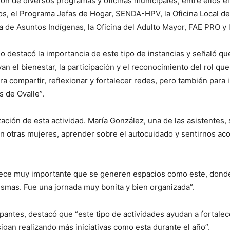
ación de diversos programas y oficinas municipales, entre ellos
, el Programa Jefas de Hogar, SENDA-HPV, la Oficina Local de l
ina de Asuntos Indígenas, la Oficina del Adulto Mayor, FAE PRO y 
o destacó la importancia de este tipo de instancias y señaló q
 el bienestar, la participación y el reconocimiento del rol q
a compartir, reflexionar y fortalecer redes, pero también para i
s de Ovalle”.
ización de esta actividad. María González, una de las asistentes
n otras mujeres, aprender sobre el autocuidado y sentirnos ac
rece muy importante que se generen espacios como este, donde
smas. Fue una jornada muy bonita y bien organizada”.
ipantes, destacó que “este tipo de actividades ayudan a fortalece
igan realizando más iniciativas como esta durante el año”.